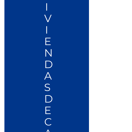
I
V
I
E
N
D
A
S
D
E
C