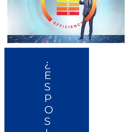
¿
E
S
P
O
S