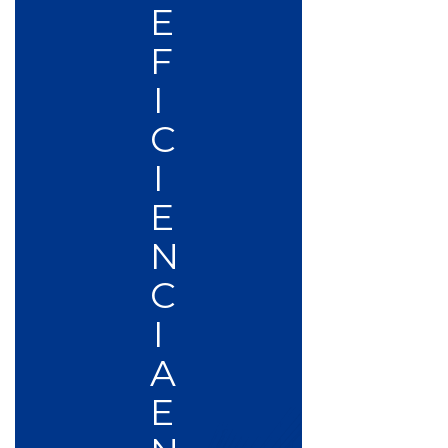
E
F
I
C
I
E
N
C
I
A
E