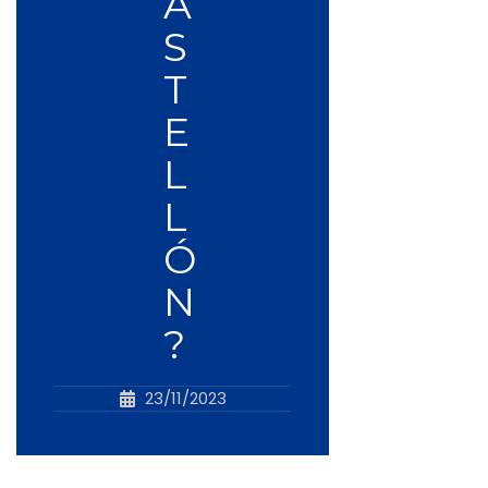
A
S
T
E
L
L
Ó
N
?
23/11/2023