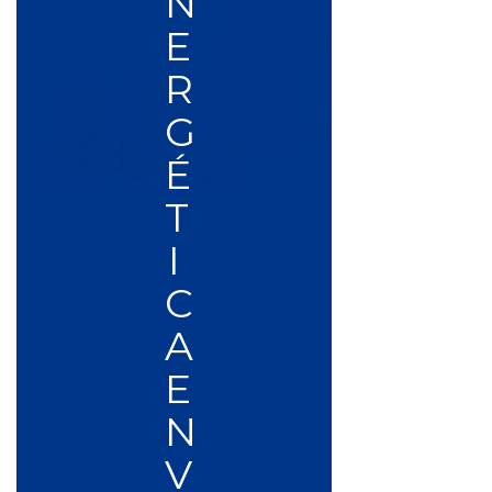
N
E
R
G
É
T
I
C
A
E
N
V