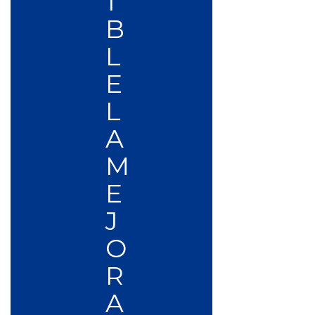
I
B
L
E
L
A
M
E
J
O
R
A